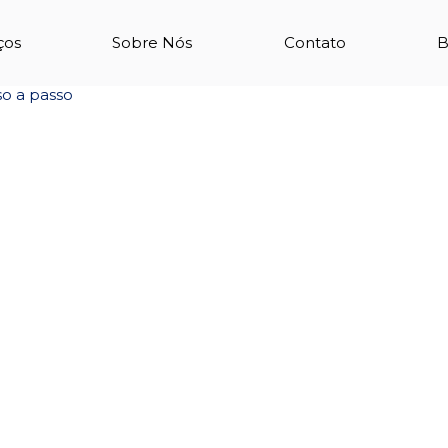
justa
ços
Sobre Nós
Contato
B
so a passo