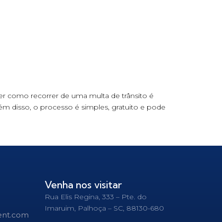
der como recorrer de uma multa de trânsito é
lém disso, o processo é simples, gratuito e pode
Venha nos visitar
Rua Elis Regina, 333 – Pte. do
Imaruim, Palhoça – SC, 88130-680
ent.com