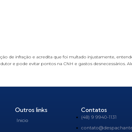
ação de infração e acredita que foi multado injustamente, enten
condutor e pode evitar pontos na CNH e gastos desnecessários. A
Outros links
Contatos
(48) 9 9940-1131
Inicio
contato@despachant