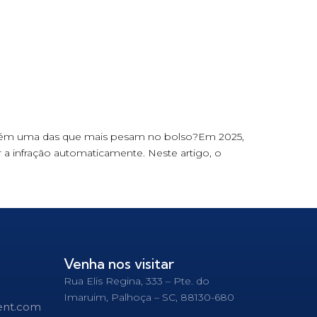
também uma das que mais pesam no bolso?Em 2025,
rar a infração automaticamente. Neste artigo, o
Venha nos visitar
Rua Elis Regina, 333 – Pte. do
Imaruim, Palhoça – SC, 88130-680
ent.com