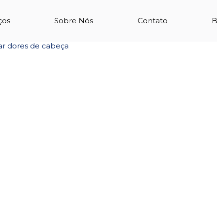
 multa de licencia
ços
Sobre Nós
Contato
B
ar dores de cabeça