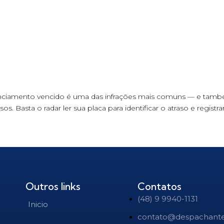
 licenciamento vencido é uma das infrações mais comuns — e 
os. Basta o radar ler sua placa para identificar o atraso e regist
Outros links
Contatos
(48) 9 9940-1131
Inicio
contato@despachant