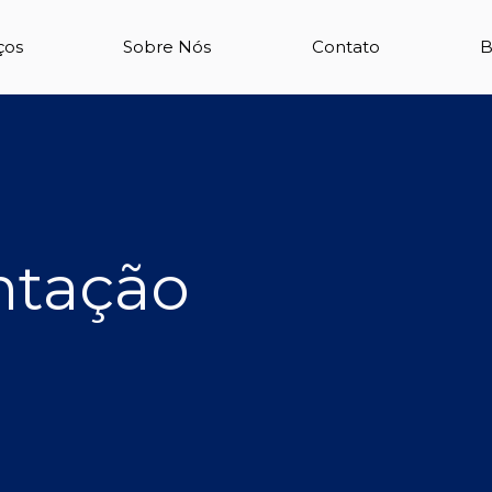
ços
Sobre Nós
Contato
B
tação